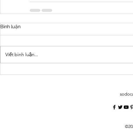
Bình luận
Viết bình luận...
sodoc
©20